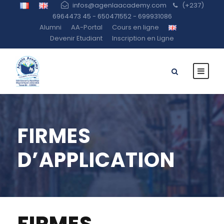
infos@agenlaacademy.com
(+237)
6964473 45 - 650471552 - 699931086
Alumni
AA-Portal
Cours en ligne
Devenir Etudiant
Inscription en Ligne
FIRMES
D’APPLICATION