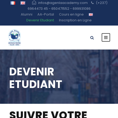
infos@agenlaacademy.com
(+237)
6964473 45 - 650471552 - 699931086
Alumni
AA-Portal
Cours en ligne
Devenir Etudiant
Inscription en Ligne
DEVENIR
ETUDIANT
SUIVRE VOTRE