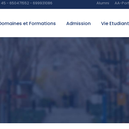
45 - 650471552 - 699931086
Alumni
AA-Port
Domaines et Formations
Admission
Vie Etudian