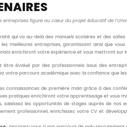
ENAIRES
s entreprises figure au cœur du projet éducatif de l’Unive
ité qui va au-delà des manuels scolaires et des salles 
 les meilleures entreprises, garantissant ainsi que vou
iats enrichiront votre expérience et vous mettront sur la
 être évalué par des professionnels issus des entrepri
z votre parcours académique avec la confiance que les l
es connaissances de première main grâce à des confére
ves pratiques enrichiront votre apprentissage et vous ma
, saisissez les opportunités de stages auprès de nos en
ent professionnel, enrichissez votre CV et développez
ure
: Inscrivez-vous à nos parcours de pré-recrutement ex