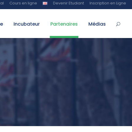
al
Cours en ligne
Devenir Etudiant
Inscription en Ligne
te
Incubateur
Partenaires
Médias