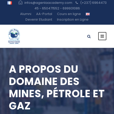
infos@agenlaacademy.com
(+237) 6964473
45 - 650471552 - 699931086
Alumni
AA-Portal
Cours en ligne
Devenir Etudiant
Inscription en Ligne
A PROPOS DU
DOMAINE DES
MINES, PÉTROLE ET
GAZ