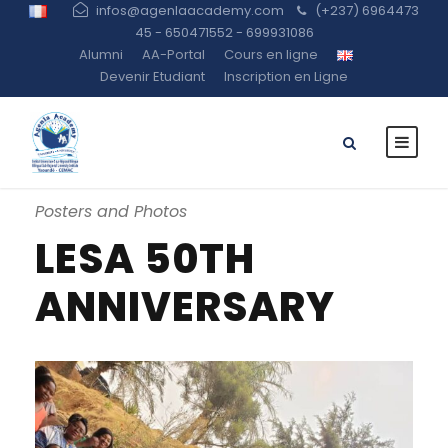
infos@agenlaacademy.com
(+237) 6964473
45 - 650471552 - 699931086
Alumni
AA-Portal
Cours en ligne
Devenir Etudiant
Inscription en Ligne
Posters and Photos
LESA 50TH
ANNIVERSARY