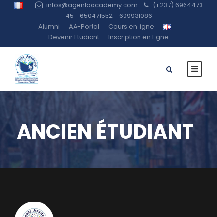
infos@agenlaacademy.com
(+237) 6964473
45 - 650471552 - 699931086
Alumni
AA-Portal
Cours en ligne
Devenir Etudiant
Inscription en Ligne
ANCIEN ÉTUDIANT