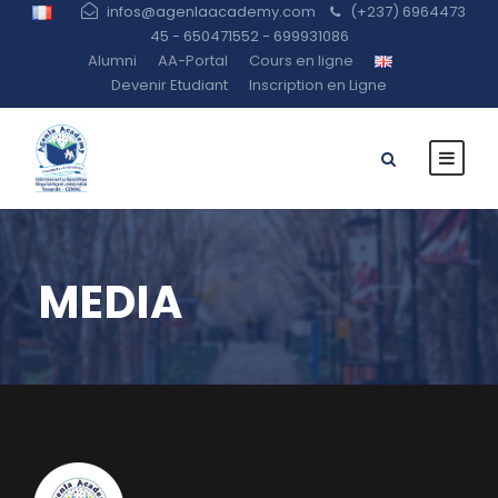
infos@agenlaacademy.com
(+237) 6964473
45 - 650471552 - 699931086
Alumni
AA-Portal
Cours en ligne
Devenir Etudiant
Inscription en Ligne
MEDIA