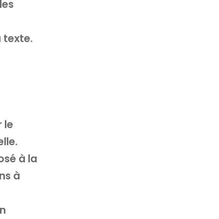
les
 texte.
 le
lle.
osé à la
ns à
un