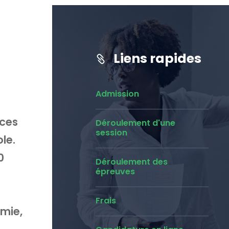
Liens rapides
Admission
nces
Déroulement d'une
session
le.
0
Déroulement des
épreuves
Frais
imie,