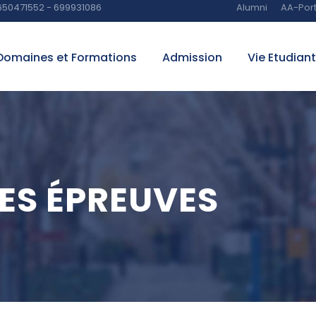
650471552 - 699931086
Alumni
AA-Port
Domaines et Formations
Admission
Vie Etudian
ES ÉPREUVES