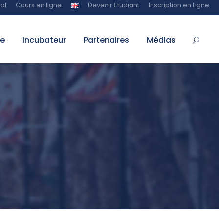
al
Cours en ligne
Devenir Etudiant
Inscription en Ligne
te
Incubateur
Partenaires
Médias