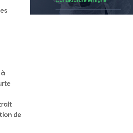
Candidature en ligne
des
 à
urte
rait
tion de