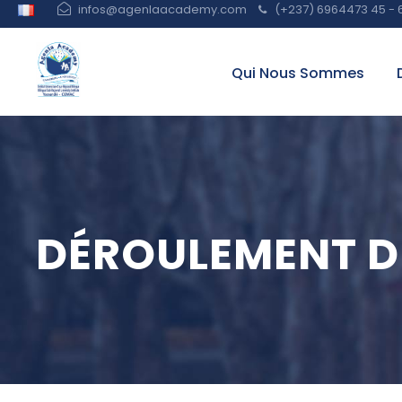
infos@agenlaacademy.com
(+237) 6964473 45 - 
Qui Nous Sommes
DÉROULEMENT D