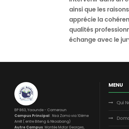
ainsi que les raisons
apprécie la cohéren
qualités profession
échange avec le jur
MENU
Qui 
BP 863, Yaounde - Cameroun
Campus Principal
: Nsa Zomo via 10ème
Doma
Arrêt ( entre Biteng & Nkoabang)
Autre Campus
: Montée Motor Georges,