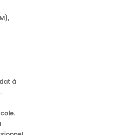
M),
idat à
.
Ecole.
à
ssionnel