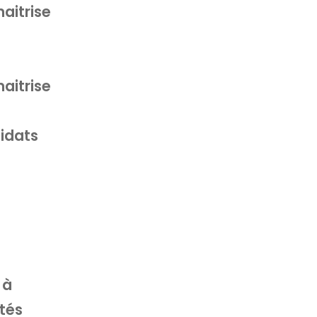
aitrise
aitrise
idats
 à
tés