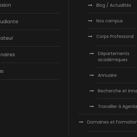
ssion
Blog / Actualités
Nos campus
tudiante
Corps Professoral
bateur
Départements
naires
académiques
as
Annuaire
Recherche et inno
Travailler à Agen
Domaines et Formatio