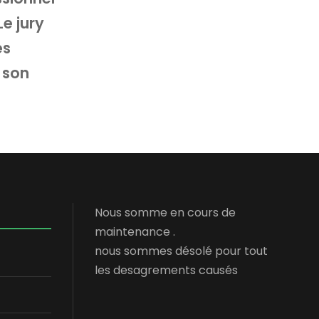
Le jury
es
 son
Nous somme en cours de
maintenance .
nous sommes désolé pour tout
les desagrements causés