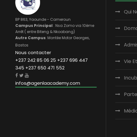
Qui 
BP 863, Yaounde - Cameroun
Campus Principal
: Nsa Zomo via 10ème
Doma
Arrêt ( entre Biteng & Nkoabang)
Autre Campus
: Montée Motor Georges,
Admi
Bastos
Nous contacter
+237 242 85 06 25 +237 696 447
Vie E
345 +237 650 471 552
Incu
infos@agenlaacademy.com
Parte
Médi