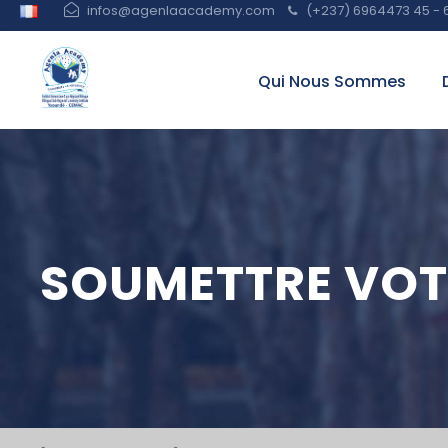
infos@agenlaacademy.com
(+237) 6964473 45 - 
Qui Nous Sommes
SOUMETTRE VOT