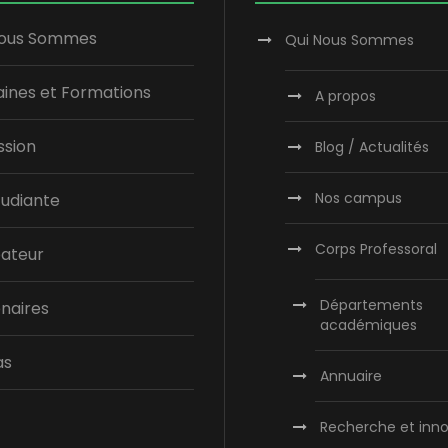
Nous Sommes
Qui Nous Sommes
ines et Formations
A propos
ssion
Blog / Actualités
Nos campus
tudiante
Corps Professoral
bateur
Départements
naires
académiques
as
Annuaire
Recherche et inno