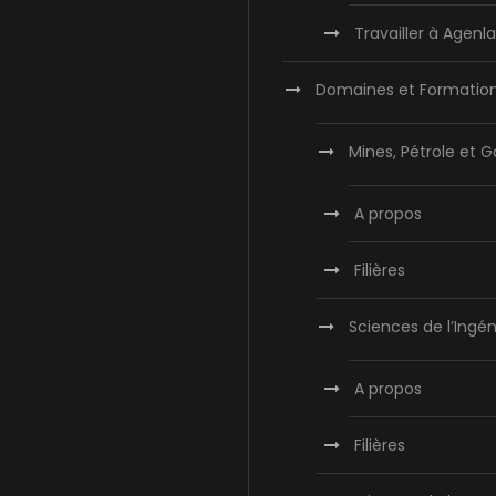
Travailler à Agen
Domaines et Formatio
Mines, Pétrole et G
A propos
Filières
Sciences de l’Ingén
A propos
Filières