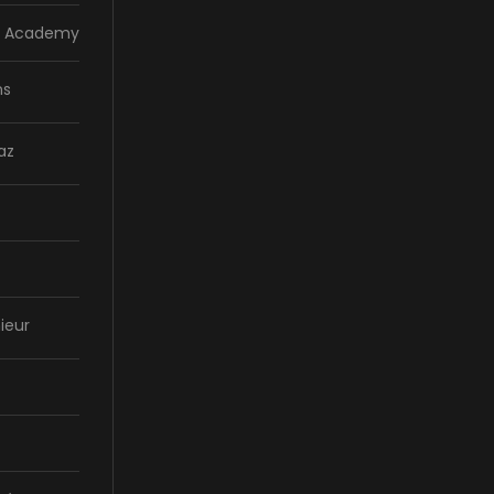
la Academy
ns
az
ieur