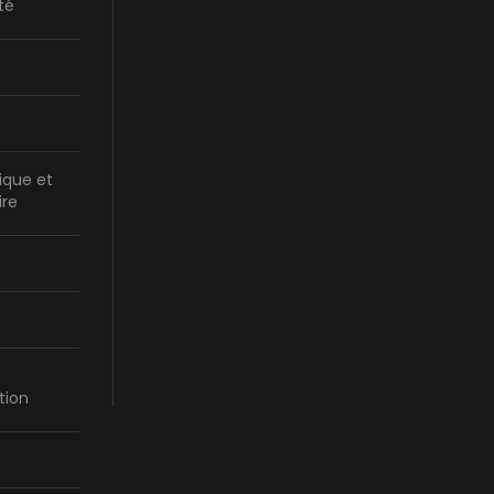
té
ique et
ire
tion