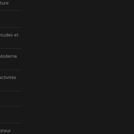
ture
tudes et
 Moderne
activités
bateur