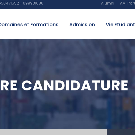
650471552 - 699931086
Alumni
AA-Port
Domaines et Formations
Admission
Vie Etudian
RE CANDIDATURE