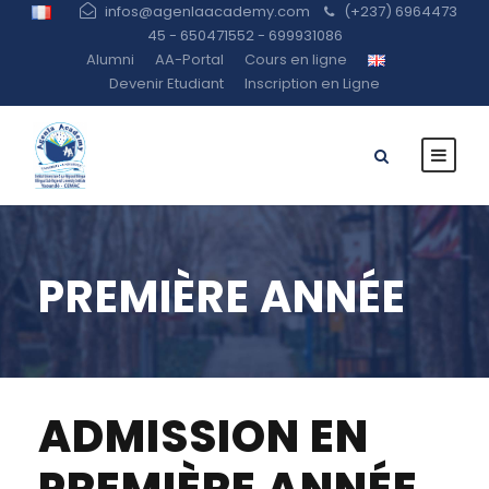
infos@agenlaacademy.com
(+237) 6964473
45 - 650471552 - 699931086
Alumni
AA-Portal
Cours en ligne
Devenir Etudiant
Inscription en Ligne
PREMIÈRE ANNÉE
ADMISSION EN