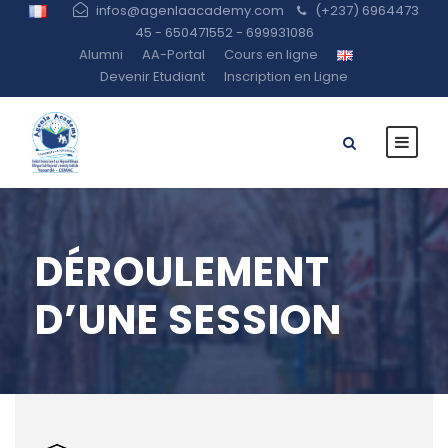
infos@agenlaacademy.com
(+237) 6964473
45 - 650471552 - 699931086
Alumni
AA-Portal
Cours en ligne
Devenir Etudiant
Inscription en Ligne
DÉROULEMENT
D’UNE SESSION