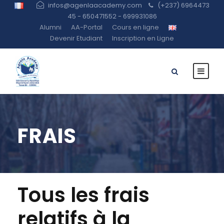
infos@agenlaacademy.com
(+237) 6964473
45 - 650471552 - 699931086
Alumni
AA-Portal
Cours en ligne
Devenir Etudiant
Inscription en Ligne
FRAIS
Tous les frais
relatifs à la