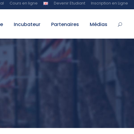
al
Cours en ligne
Devenir Etudiant
Inscription en Ligne
te
Incubateur
Partenaires
Médias