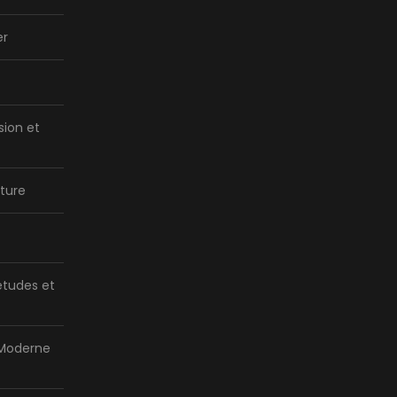
er
sion et
ture
tudes et
 Moderne