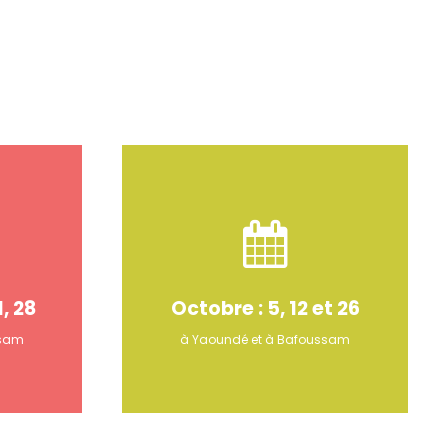
, 28
Octobre : 5, 12 et 26
ssam
à Yaoundé et à Bafoussam