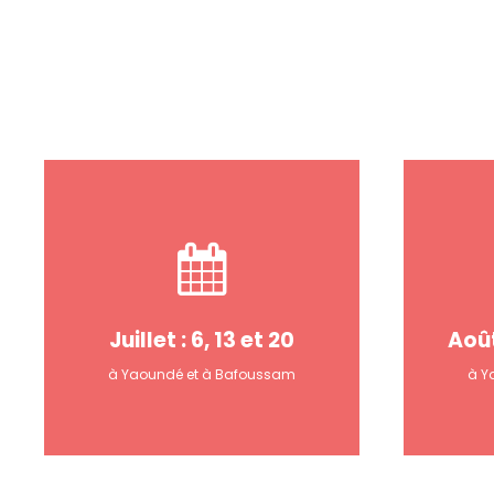
Juillet : 6, 13 et 20
Août
à Yaoundé et à Bafoussam
à Y