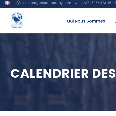
infos@agenlaacademy.com
(+237) 6964473 45 - 
Qui Nous Sommes
CALENDRIER DES