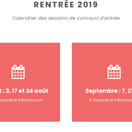
RENTRÉE 2019
Calendrier des sessions de concours d’entrée
 : 3, 17 et 24 août
Septembre : 7, 21
aoundé et à Bafoussam
à Yaoundé et à Bafou