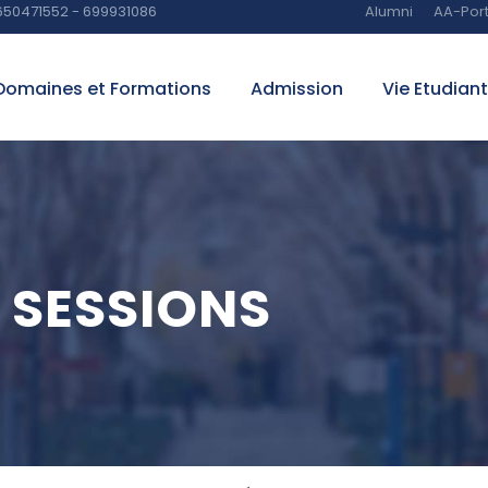
650471552 - 699931086
Alumni
AA-Port
Domaines et Formations
Admission
Vie Etudian
 SESSIONS