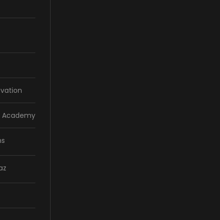
vation
la Academy
ns
az