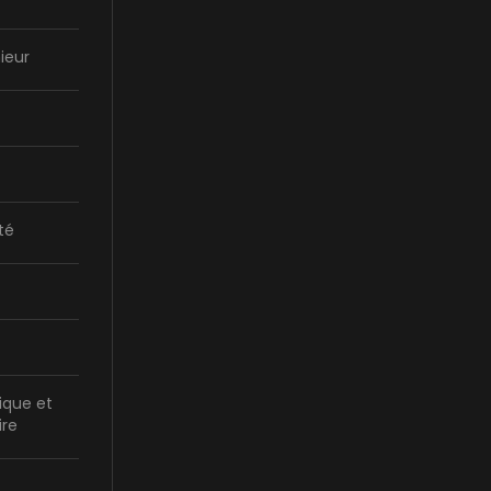
ieur
té
ique et
ire