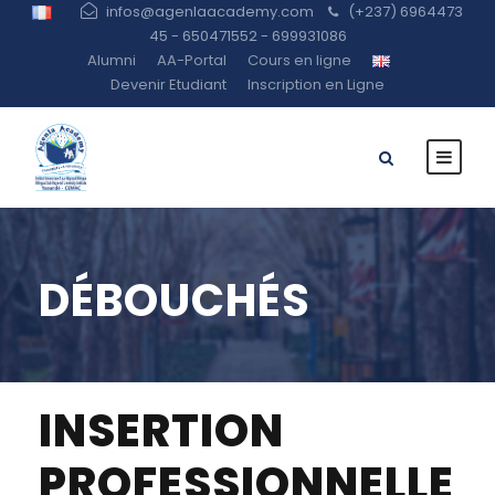
infos@agenlaacademy.com
(+237) 6964473
45 - 650471552 - 699931086
Alumni
AA-Portal
Cours en ligne
Devenir Etudiant
Inscription en Ligne
DÉBOUCHÉS
INSERTION
PROFESSIONNELLE