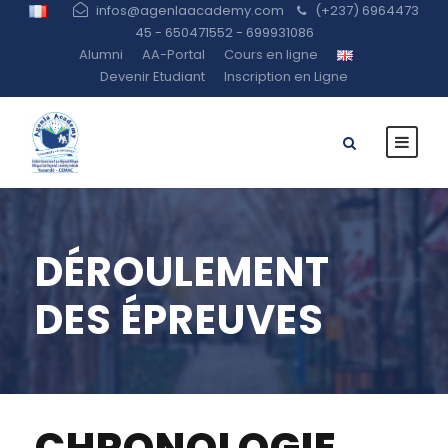
infos@agenlaacademy.com
(+237) 6964473
45 - 650471552 - 699931086
Alumni
AA-Portal
Cours en ligne
Devenir Etudiant
Inscription en Ligne
DÉROULEMENT
DES ÉPREUVES