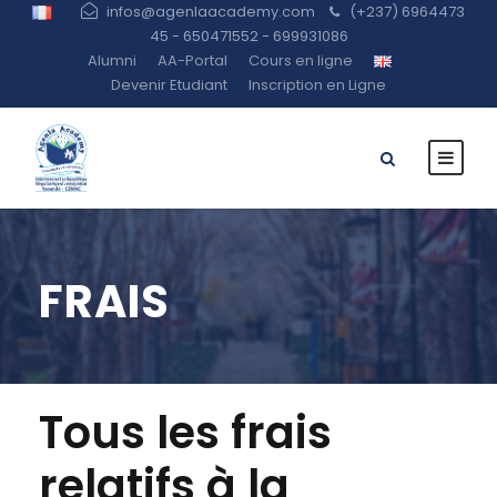
infos@agenlaacademy.com
(+237) 6964473
45 - 650471552 - 699931086
Alumni
AA-Portal
Cours en ligne
Devenir Etudiant
Inscription en Ligne
FRAIS
Tous les frais
relatifs à la