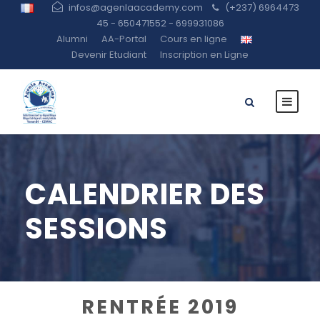
infos@agenlaacademy.com
(+237) 6964473
45 - 650471552 - 699931086
Alumni
AA-Portal
Cours en ligne
Devenir Etudiant
Inscription en Ligne
CALENDRIER DES
SESSIONS
RENTRÉE 2019