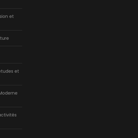
sion et
ture
tudes et
 Moderne
activités