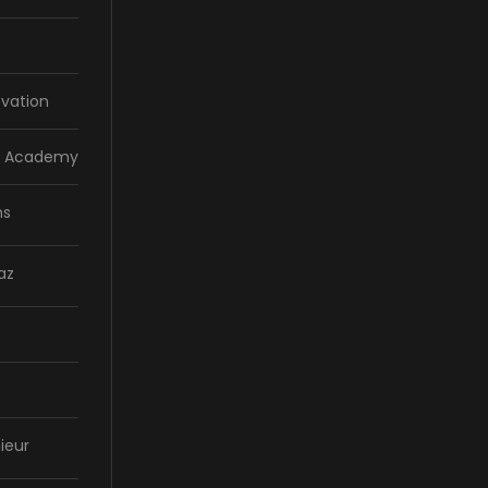
vation
la Academy
ns
az
ieur