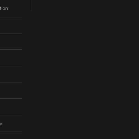
tion
er