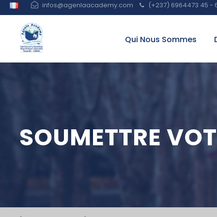
infos@agenlaacademy.com
(+237) 6964473 45 - 
Qui Nous Sommes
SOUMETTRE VOT