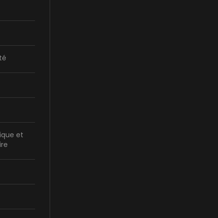
té
ique et
ire