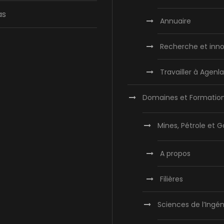
as
Annuaire
Recherche et inno
Travailler à Agen
Domaines et Formatio
Mines, Pétrole et G
A propos
Filières
Sciences de l’Ingén