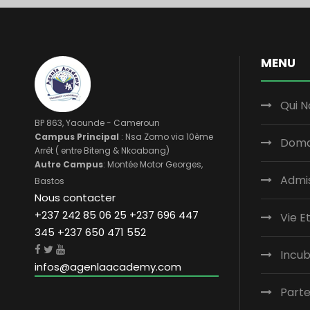
MENU
Qui 
BP 863, Yaounde - Cameroun
Campus Principal
: Nsa Zomo via 10ème
Doma
Arrêt ( entre Biteng & Nkoabang)
Autre Campus
: Montée Motor Georges,
Admi
Bastos
Nous contacter
+237 242 85 06 25 +237 696 447
Vie E
345 +237 650 471 552
Incu
infos@agenlaacademy.com
Parte