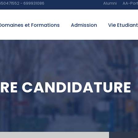
650471552 - 699931086
Alumni
AA-Port
Domaines et Formations
Admission
Vie Etudian
RE CANDIDATURE