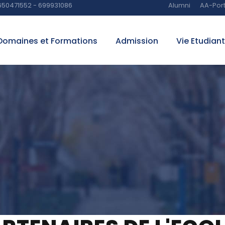
650471552 - 699931086
Alumni
AA-Port
Domaines et Formations
Admission
Vie Etudian