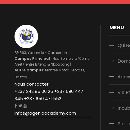
MENU
Qui 
BP 863, Yaounde - Cameroun
Campus Principal
: Nsa Zomo via 10ème
Doma
Arrêt ( entre Biteng & Nkoabang)
Autre Campus
: Montée Motor Georges,
Admi
Bastos
Nous contacter
+237 242 85 06 25 +237 696 447
Vie E
345 +237 650 471 552
Incu
infos@agenlaacademy.com
Parte