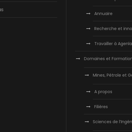
as
Annuaire
Recherche et inno
Travailler à Agen
Domaines et Formatio
Mines, Pétrole et G
A propos
Filières
Sciences de l’Ingén