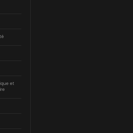
té
ique et
ire