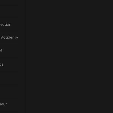
vation
la Academy
ns
az
ieur