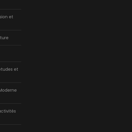
sion et
ture
tudes et
 Moderne
activités