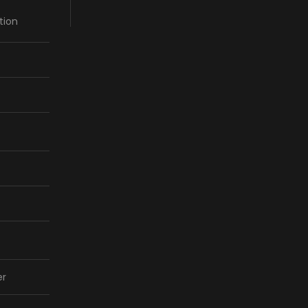
tion
er