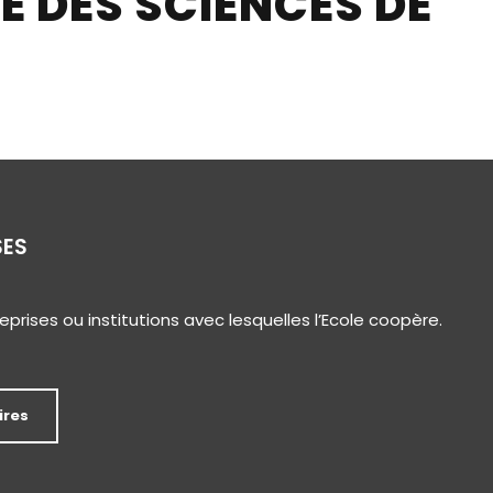
E DES SCIENCES DE
SES
eprises ou institutions avec lesquelles l’Ecole coopère.
ires