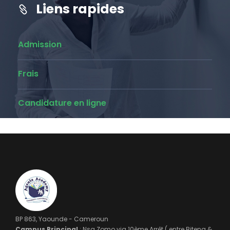
Liens rapides
Admission
Frais
Candidature en ligne
BP 863, Yaounde - Cameroun
Campus Principal
: Nsa Zomo via 10ème Arrêt ( entre Biteng &