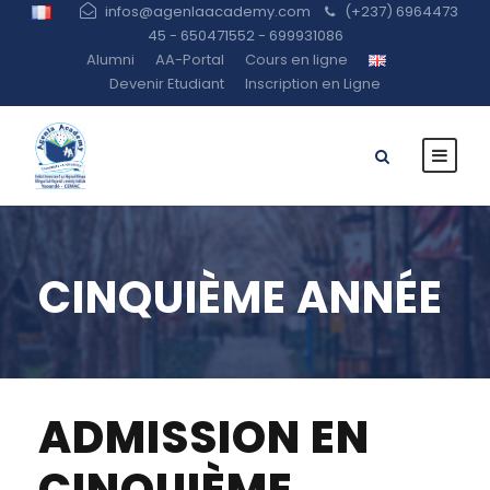
infos@agenlaacademy.com
(+237) 6964473
45 - 650471552 - 699931086
Alumni
AA-Portal
Cours en ligne
Devenir Etudiant
Inscription en Ligne
CINQUIÈME ANNÉE
ADMISSION EN