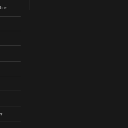
tion
er