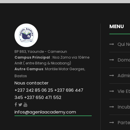
MENU
Qui 
BP 863, Yaounde - Cameroun
Campus Principal
: Nsa Zomo via 10ème
Doma
Arrêt ( entre Biteng & Nkoabang)
Autre Campus
: Montée Motor Georges,
Admi
Bastos
Nous contacter
+237 242 85 06 25 +237 696 447
Vie E
345 +237 650 471 552
Incu
infos@agenlaacademy.com
Parte