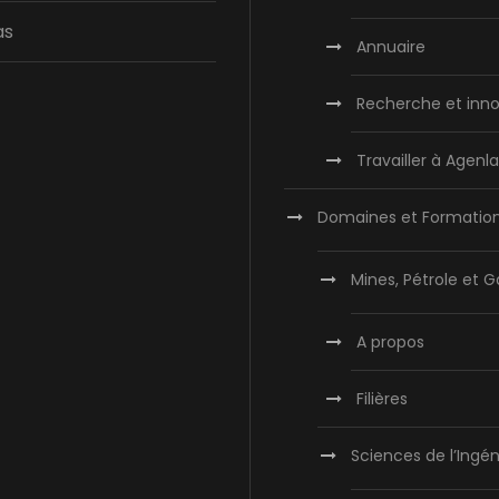
as
Annuaire
Recherche et inno
Travailler à Agen
Domaines et Formatio
Mines, Pétrole et G
A propos
Filières
Sciences de l’Ingén