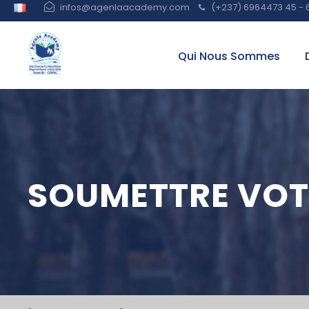
infos@agenlaacademy.com
(+237) 6964473 45 - 
Qui Nous Sommes
SOUMETTRE VOT