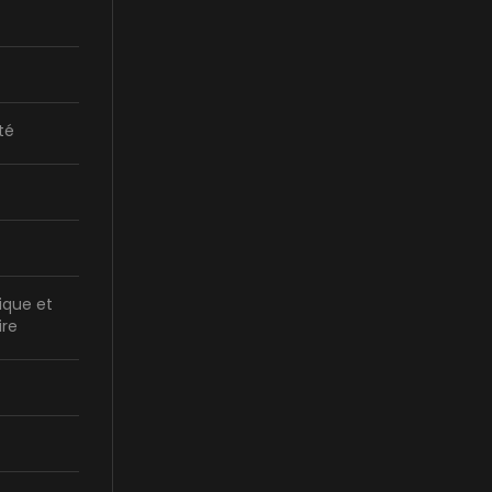
té
ique et
ire