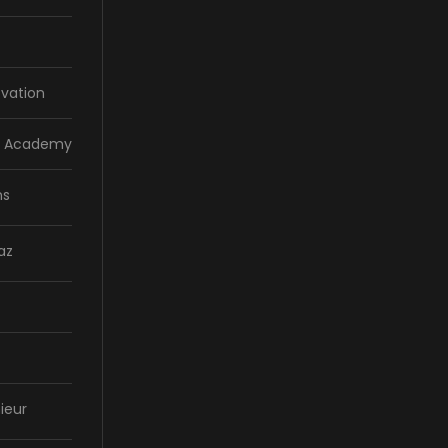
vation
la Academy
ns
az
ieur