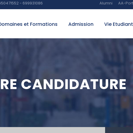
650471552 - 699931086
Alumni
AA-Port
Domaines et Formations
Admission
Vie Etudian
RE CANDIDATURE