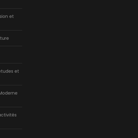
sion et
ture
tudes et
 Moderne
activités