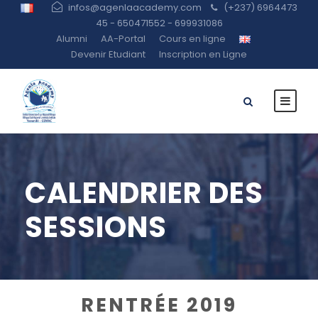
infos@agenlaacademy.com
(+237) 6964473
45 - 650471552 - 699931086
Alumni
AA-Portal
Cours en ligne
Devenir Etudiant
Inscription en Ligne
CALENDRIER DES
SESSIONS
RENTRÉE 2019