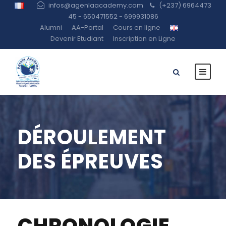
infos@agenlaacademy.com
(+237) 6964473
45 - 650471552 - 699931086
Alumni
AA-Portal
Cours en ligne
Devenir Etudiant
Inscription en Ligne
DÉROULEMENT
DES ÉPREUVES