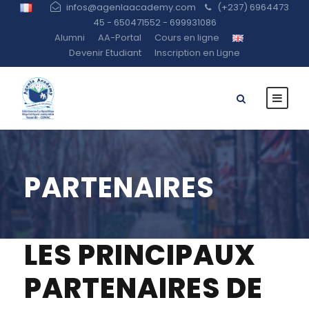
infos@agenlaacademy.com
(+237) 6964473
45 - 650471552 - 699931086
Alumni
AA-Portal
Cours en ligne
Devenir Etudiant
Inscription en Ligne
PARTENAIRES
LES PRINCIPAUX
PARTENAIRES DE