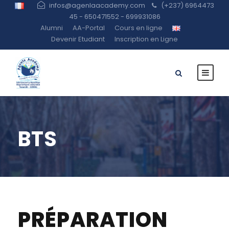
infos@agenlaacademy.com
(+237) 6964473
45 - 650471552 - 699931086
Alumni
AA-Portal
Cours en ligne
Devenir Etudiant
Inscription en Ligne
BTS
PRÉPARATION