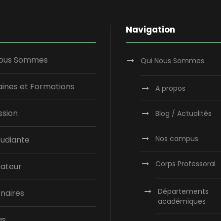
Navigation
Nous Sommes
Qui Nous Sommes
ines et Formations
A propos
ssion
Blog / Actualités
Nos campus
tudiante
Corps Professoral
bateur
Départements
naires
académiques
as