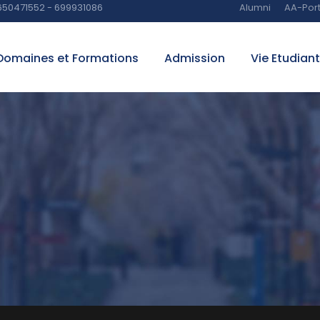
650471552 - 699931086
Alumni
AA-Port
Domaines et Formations
Admission
Vie Etudian