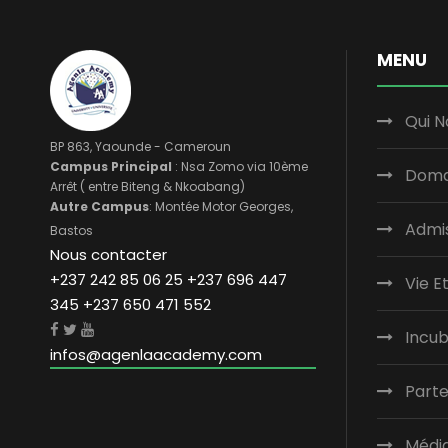
MENU
Qui 
BP 863, Yaounde - Cameroun
Campus Principal
: Nsa Zomo via 10ème
Doma
Arrêt ( entre Biteng & Nkoabang)
Autre Campus
: Montée Motor Georges,
Admi
Bastos
Nous contacter
+237 242 85 06 25 +237 696 447
Vie E
345 +237 650 471 552
Incu
infos@agenlaacademy.com
Parte
Médi