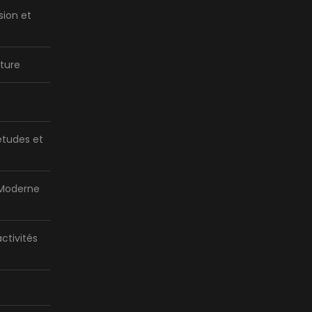
sion et
ture
tudes et
 Moderne
activités