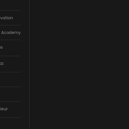
vation
la Academy
ns
az
ieur