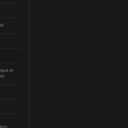
té
ique et
ire
tion