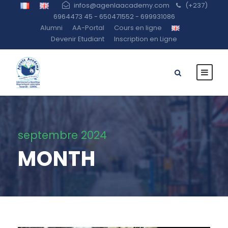
infos@agenlaacademy.com
(+237)
6964473 45 - 650471552 - 699931086
Alumni
AA-Portal
Cours en ligne
Devenir Etudiant
Inscription en Ligne
septembre 2024
MONTH