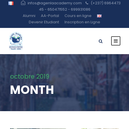
infos@agenlaacademy.com
(+237) 6964473
45 - 650471552 - 699931086
Alumni
AA-Portal
Cours en ligne
Devenir Etudiant
Inscription en Ligne
octobre 2019
MONTH