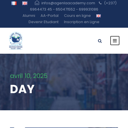
infos@agenlaacademy.com
(+237)
6964473 45 - 650471552 - 699931086
Alumni
AA-Portal
Cours en ligne
Devenir Etudiant
Inscription en Ligne
avril 10, 2025
DAY